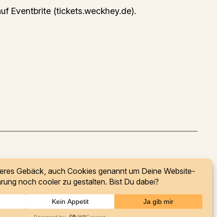
uf Eventbrite (tickets.weckhey.de).
Instagram
YouTube
SoundCloud
TikTok
Facebook