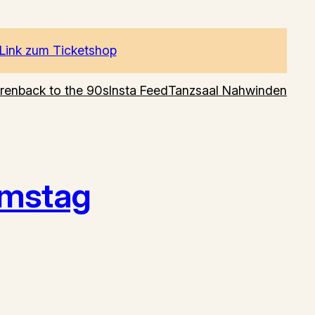
Link zum Ticketshop
ren
back to the 90s
Insta Feed
Tanzsaal Nahwinden
amstag