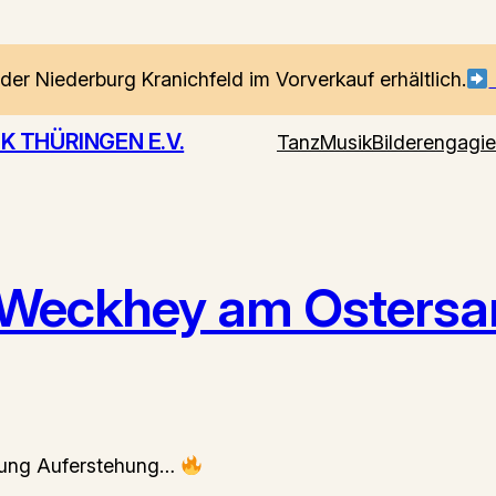
 der Niederburg Kranichfeld im Vorverkauf erhältlich.
 THÜRINGEN E.V.
Tanz
Musik
Bilder
engagie
i Weckhey am Osters
tung Auferstehung…