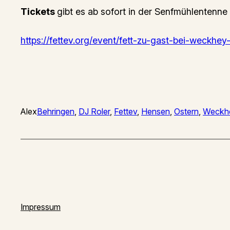
Tickets
gibt es ab sofort in der Senfmühlentenne 
https://fettev.org/event/fett-zu-gast-bei-weckh
Alex
Behringen
, 
DJ Roler
, 
Fettev
, 
Hensen
, 
Ostern
, 
Weckh
Impressum