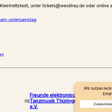
Kleinhettstedt, unter tickets@weckhey.de oder online a
ey-am-ostersamstag
ey
Freunde elektronischer
Tanzmusik Thüringen
e.V.