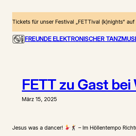
Zum
Inhalt
Tickets für unser Festival „FETTival (k)nights“ auf
springen
FREUNDE ELEKTRONISCHER TANZMUSIK
FETT zu Gast be
März 15, 2025
Jesus was a dancer!
– Im Höllentempo Rich