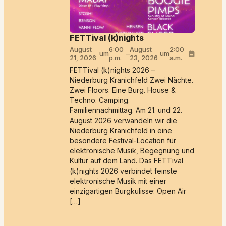
FETTival (k)nights
August
6:00
August
2:00
um
–
um
21, 2026
p.m.
23, 2026
a.m.
FETTival (k)nights 2026 –
Niederburg Kranichfeld Zwei Nächte.
Zwei Floors. Eine Burg. House &
Techno. Camping.
Familiennachmittag. Am 21. und 22.
August 2026 verwandeln wir die
Niederburg Kranichfeld in eine
besondere Festival-Location für
elektronische Musik, Begegnung und
Kultur auf dem Land. Das FETTival
(k)nights 2026 verbindet feinste
elektronische Musik mit einer
einzigartigen Burgkulisse: Open Air
[…]