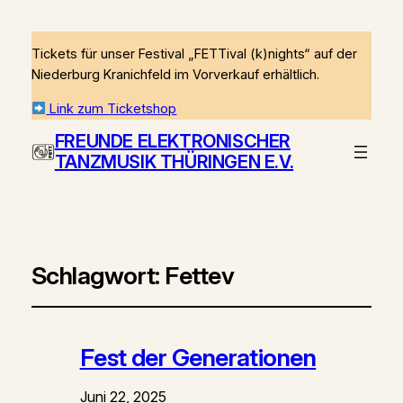
Tickets für unser Festival „FETTival (k)nights“ auf der
Niederburg Kranichfeld im Vorverkauf erhältlich.
Link zum Ticketshop
FREUNDE ELEKTRONISCHER
TANZMUSIK THÜRINGEN E.V.
Schlagwort:
Fettev
Fest der Generationen
Juni 22, 2025