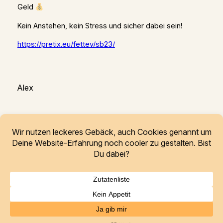
Geld
Kein Anstehen, kein Stress und sicher dabei sein!
https://pretix.eu/fettev/sb23/
Alex
Freunde elektronischer Tanzmusik
Thüringen e.V.
Instagram
YouTube
SoundCloud
TikTok
Facebook
German