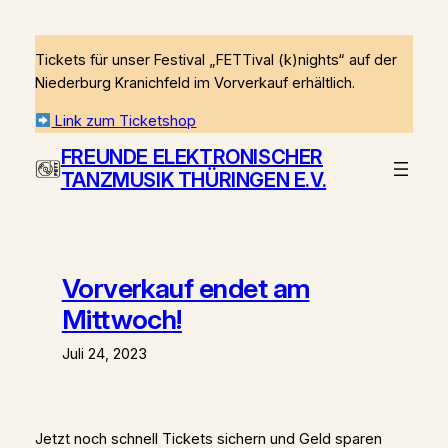
Zum
Inhalt
Tickets für unser Festival „FETTival (k)nights“ auf der
springen
Niederburg Kranichfeld im Vorverkauf erhältlich.
Link zum Ticketshop
FREUNDE ELEKTRONISCHER
TANZMUSIK THÜRINGEN E.V.
Vorverkauf endet am
Mittwoch!
Juli 24, 2023
Jetzt noch schnell Tickets sichern und Geld sparen