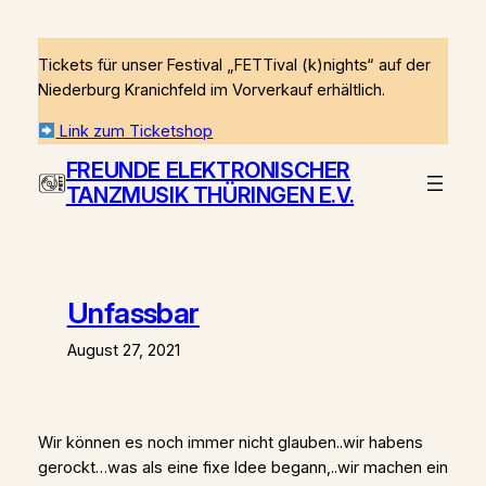
Zum
Inhalt
Tickets für unser Festival „FETTival (k)nights“ auf der
springen
Niederburg Kranichfeld im Vorverkauf erhältlich.
Link zum Ticketshop
FREUNDE ELEKTRONISCHER
TANZMUSIK THÜRINGEN E.V.
Unfassbar
August 27, 2021
Wir können es noch immer nicht glauben..wir habens
gerockt…was als eine fixe Idee begann,..wir machen ein