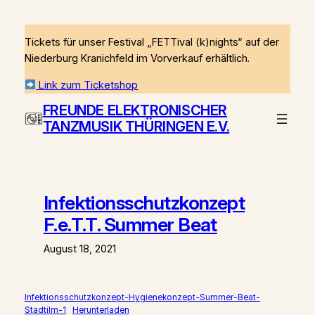
Zum
Inhalt
Tickets für unser Festival „FETTival (k)nights“ auf der
springen
Niederburg Kranichfeld im Vorverkauf erhältlich.
Link zum Ticketshop
FREUNDE ELEKTRONISCHER
TANZMUSIK THÜRINGEN E.V.
Infektionsschutzkonzept
F.e.T.T. Summer Beat
August 18, 2021
Infektionsschutzkonzept-Hygienekonzept-Summer-Beat-
Stadtilm-1
Herunterladen