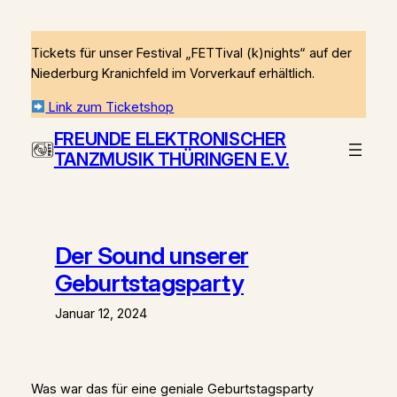
Zum
Inhalt
Tickets für unser Festival „FETTival (k)nights“ auf der
springen
Niederburg Kranichfeld im Vorverkauf erhältlich.
Link zum Ticketshop
FREUNDE ELEKTRONISCHER
TANZMUSIK THÜRINGEN E.V.
Der Sound unserer
Geburtstagsparty
Januar 12, 2024
Was war das für eine geniale Geburtstagsparty