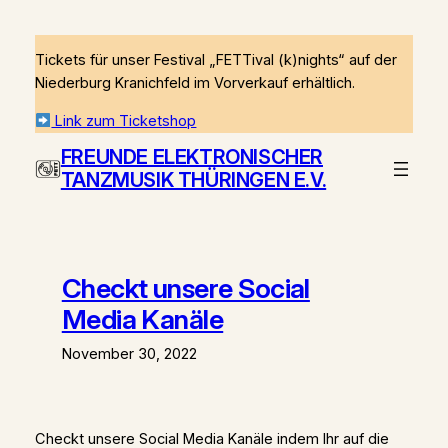
Zum
Inhalt
Tickets für unser Festival „FETTival (k)nights“ auf der
springen
Niederburg Kranichfeld im Vorverkauf erhältlich.
Link zum Ticketshop
FREUNDE ELEKTRONISCHER
TANZMUSIK THÜRINGEN E.V.
Checkt unsere Social
Media Kanäle
November 30, 2022
Checkt unsere Social Media Kanäle indem Ihr auf die