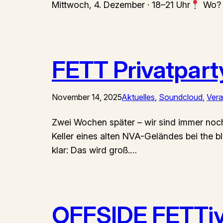
Mittwoch, 4. Dezember · 18–21 Uhr
Wo? j
FETT Privatpart
November 14, 2025
Aktuelles
, 
Soundcloud
, 
Vera
Zwei Wochen später – wir sind immer noch ge
Keller eines alten NVA-Geländes bei the b
klar: Das wird groß.…
OFFSIDE FETTiv