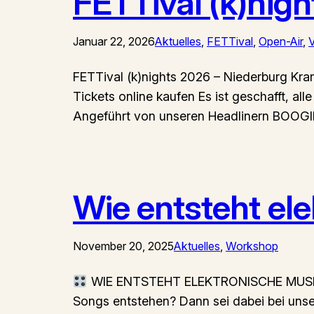
FETTival (k)nigh
Januar 22, 2026
Aktuelles
, 
FETTival
, 
Open-Air
, 
V
FETTival (k)nights 2026 – Niederburg Kra
Tickets online kaufen Es ist geschafft, all
Angeführt von unseren Headlinern BOOGIE
Wie entsteht el
November 20, 2025
Aktuelles
, 
Workshop
WIE ENTSTEHT ELEKTRONISCHE MUS
Songs entstehen? Dann sei dabei bei unser