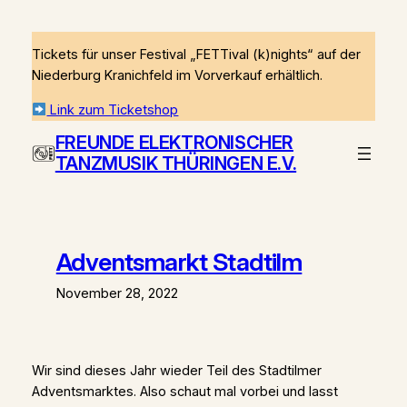
Zum
Inhalt
Tickets für unser Festival „FETTival (k)nights“ auf der
springen
Niederburg Kranichfeld im Vorverkauf erhältlich.
Link zum Ticketshop
FREUNDE ELEKTRONISCHER
TANZMUSIK THÜRINGEN E.V.
Adventsmarkt Stadtilm
November 28, 2022
Wir sind dieses Jahr wieder Teil des Stadtilmer
Adventsmarktes. Also schaut mal vorbei und lasst