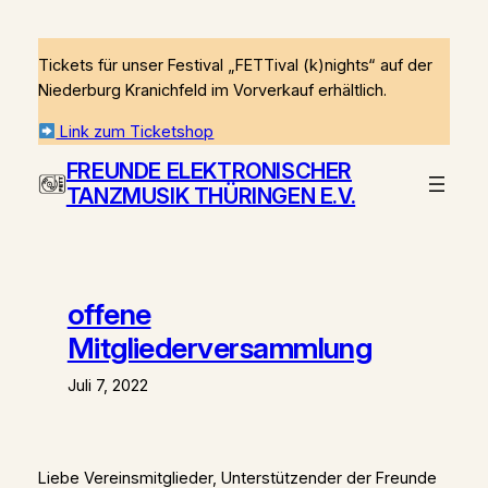
Zum
Inhalt
Tickets für unser Festival „FETTival (k)nights“ auf der
springen
Niederburg Kranichfeld im Vorverkauf erhältlich.
Link zum Ticketshop
FREUNDE ELEKTRONISCHER
TANZMUSIK THÜRINGEN E.V.
offene
Mitgliederversammlung
Juli 7, 2022
Liebe Vereinsmitglieder, Unterstützender der Freunde