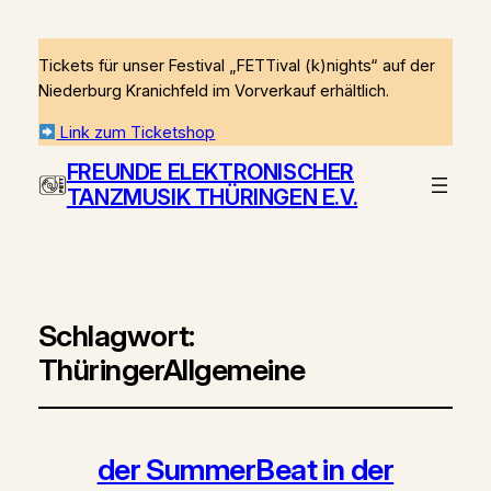
Tickets für unser Festival „FETTival (k)nights“ auf der
Niederburg Kranichfeld im Vorverkauf erhältlich.
Link zum Ticketshop
FREUNDE ELEKTRONISCHER
TANZMUSIK THÜRINGEN E.V.
Schlagwort:
ThüringerAllgemeine
der SummerBeat in der